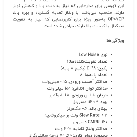
این آی‌سی برای مدارهایی که نیاز به دقت بالا و کاهش نویز
دارند، مناسب می‌باشد. با ولتاژ تغذیه گسترده و بهره بالا،
OP07CP به‌طور ویژه برای کاربردهایی که نیاز به تقویت
سیگنال با کیفیت بالا دارند، طراحی شده است.
ویژگی‌ها:
نوع
: Low Noise
تعداد تقویت‌کننده‌ها
: 1
پکیج
: DIP8 (پکیج ۸ پایه)
تعداد پایه‌ها
: 8
حداکثر آفست ورودی
: 0.15 میلی‌ولت
حداکثر توان اتلافی
: 150 میلی‌وات
جریان بایاس ورودی
: 1.8 نانوآمپر
بهره
: 112.04 دسی‌بل
پهنای باند
: 0.6 مگاهرتز
: 0.3 ولت بر میکروثانیه
Slew Rate
: 120 دسی‌بل
CMRR
حداکثر ولتاژ تغذیه
: ±22 ولت
محدوده دمای کاری
: 0 تا 70 درجه سانتی‌گراد