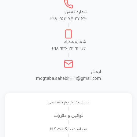
شماره تماس
+98 253 77 27 690
|
شماره همراه
+98 936 24 91 966
|
ایمیل
mogtaba.sahebi2009@gmail.com
سیاست حریم خصوصی
|
قوانین و مقررات
|
سیاست بازگشت کالا
|