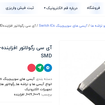
فروشگاه
ثبت فیش واریزی
درباره قم الکترونیک
▼
 تراشه ها
/
آیسی های سوییچینگ Switch ICs
/ آی سی رگولاتور افزایندهXL6019-SMD
آی 
SMD
دسته بندی:
انواع آیسی ها و تراشه ها, رگولاتور ها
تجهیزات الکترونیک
برچسب:
6009, 6019, افزاینده