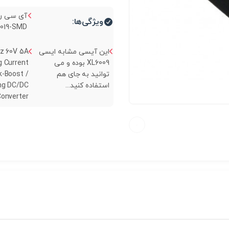
آی سی رگ
ویژگی‌ها:
019-SMD...
این آیسی مشابه ایسی
z 60V 5A
XL6009 بوده و می
g Current
توانید به جای هم
k-Boost /
استفاده کنید...
ing DC/DC
onverter...