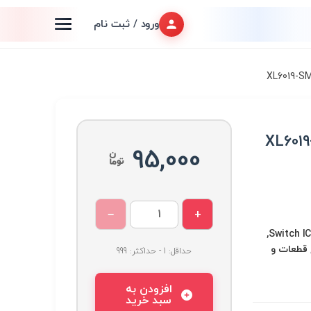
ورود / ثبت نام
سی رگولاتور افزایندهXL6019-
95,000
−
+
آیسی های سوییچینگ Switch ICs,
, قطعات و
حداقل: 1 - حداکثر: 999
افزودن به
سبد خرید