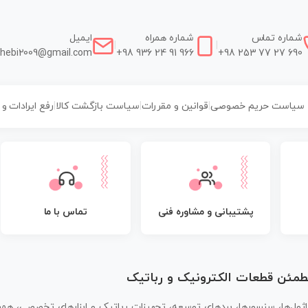
شماره تماس
شماره همراه
ایمیل
|
|
hebi2009@gmail.com
+98 936 24 91 966
+98 253 77 27 690
سیاست حریم خصوصی
|
قوانین و مقررات
|
سیاست بازگشت کالا
|
رفع ایرادات و
پشتیبانی و مشاوره فنی
تماس با ما
مطمئن قطعات الکترونیک و رباتیک
اژول‌ها، سنسورها، بردهای توسعه، تجهیزات رباتیک و ابزارهای تخصصی، همر