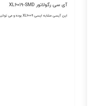
آی سی رگولاتور XL6019-SMD
این آیسی مشابه ایسی XL6009 بوده و می توانید به جای هم استفاده کنید