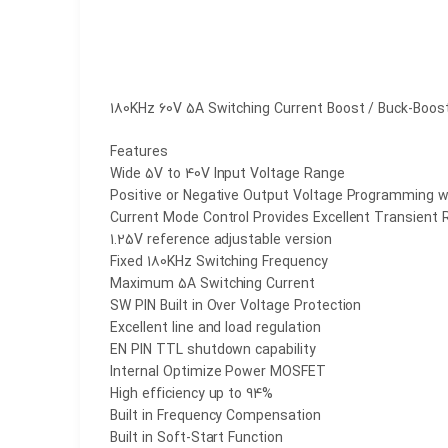
180KHz 60V 5A Switching Current Boost / Buck-Boost
Features
Wide 5V to 40V Input Voltage Range
Positive or Negative Output Voltage Programming wi
Current Mode Control Provides Excellent Transient
1.25V reference adjustable version
Fixed 180KHz Switching Frequency
Maximum 5A Switching Current
SW PIN Built in Over Voltage Protection
Excellent line and load regulation
EN PIN TTL shutdown capability
Internal Optimize Power MOSFET
High efficiency up to 94%
Built in Frequency Compensation
Built in Soft-Start Function