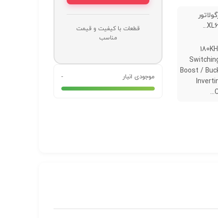
ولاتور
XL6
قطعات با کیفیت و قیمت
مناسب
180KH
Switchin
Boost / Buc
موجودی انبار
-
Invert
C