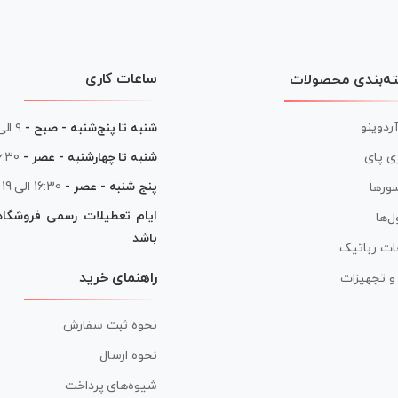
ساعات کاری
ه‌بندی محصولات
آردوینو
شنبه تا پنج‌شنبه - صبح -
۹ الی ۱۳
شنبه تا چهارشنبه - عصر -
16:30 الی
ی پای
پنج شنبه - عصر -
16:30 الی 19
ورها
ایام تعطیلات رسمی فروشگا
ل‌ها
باشد
ات رباتیک
راهنمای خرید
ر و تجهیزات
نحوه ثبت سفارش
نحوه ارسال
شیوه‌های پرداخت