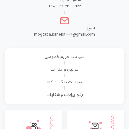
شماره همراه
+98 936 24 91 966
|
ایمیل
mogtaba.sahebi2009@gmail.com
سیاست حریم خصوصی
|
قوانین و مقررات
|
سیاست بازگشت کالا
|
رفع ایرادات و شکایات