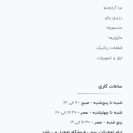
برد آردوینو
رزبری پای
سنسورها
ماژول‌ها
قطعات رباتیک
ابزار و تجهیزات
ساعات کاری
شنبه تا پنج‌شنبه - صبح -
۹ الی ۱۳
شنبه تا چهارشنبه - عصر -
16:30 الی 20
پنج شنبه - عصر -
16:30 الی 19
ایام تعطیلات رسمی فروشگاه تعطیل می باشد