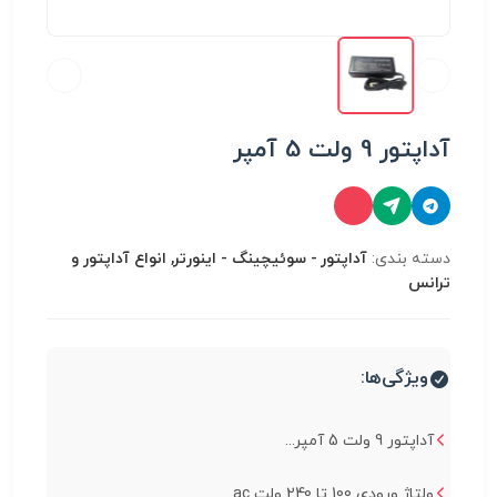
آداپتور 9 ولت 5 آمپر
دسته بندی:
آداپتور - سوئیچینگ - اینورتر, انواع آداپتور و
ترانس
ویژگی‌ها:
آداپتور 9 ولت 5 آمپر...
ولتاژ ورودی 100 تا 240 ولت ac...