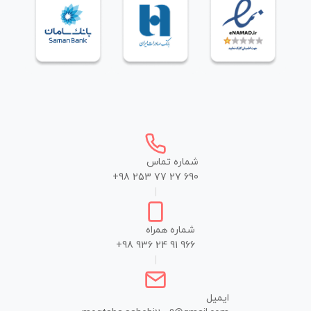
شماره تماس
+98 253 77 27 690
|
شماره همراه
+98 936 24 91 966
|
ایمیل