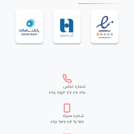
شماره تماس
+98 253 77 27 690
|
شماره همراه
+98 936 24 91 966
|