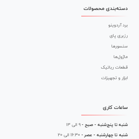
دسته‌بندی محصولات
برد آردوینو
رزبری پای
سنسورها
ماژول‌ها
قطعات رباتیک
ابزار و تجهیزات
ساعات کاری
شنبه تا پنج‌شنبه - صبح -
۹ الی ۱۳
شنبه تا چهارشنبه - عصر -
16:30 الی 20