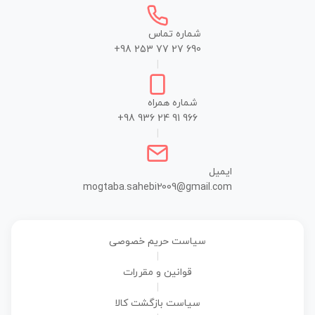
شماره تماس
+98 253 77 27 690
|
شماره همراه
+98 936 24 91 966
|
ایمیل
mogtaba.sahebi2009@gmail.com
سیاست حریم خصوصی
|
قوانین و مقررات
|
سیاست بازگشت کالا