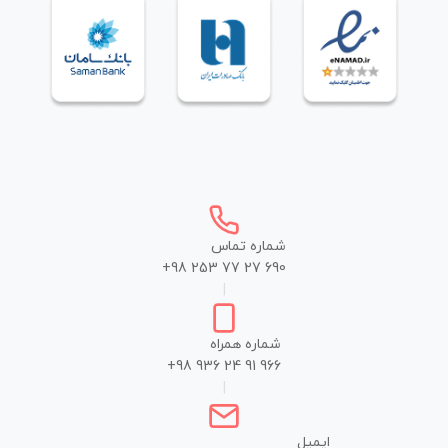
شماره تماس
+98 253 77 27 690
|
شماره همراه
+98 936 24 91 966
|
ایمیل