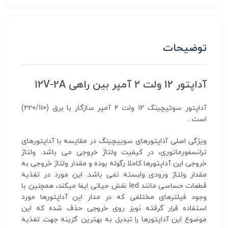
توضیحات
آداپتور 12 ولت 2 آمپر بین راهی 12V-2A
آداپتور سوئیچینگ 12 ولت 2 آمپر سازگار با برق (220/110)
است ..
ویژگی اصلی آداپتورهای سوییچینگ در مقایسه با آداپتورهای
ترانسفورماتوری، در کیفیت ولتاژ خروجی می باشد. ولتاژ
خروجی این آداپتورها کاملا رگوله بوده و مقدار ولتاژ خروجی به
مقدار ولتاژ ورودی وابسته نمی باشد. این مورد در تغذیه
قطعات حساسی مانند led نقش حیاتی ایفا میکند، همچنین با
وجود فیلترهای مختلفی که در مدار این آداپتورها مورد
استفاده قرار گرفته نویز روی خروجی حذف شده که این
موضوع این آداپتورها را تبدیل به بهترین گزینه جهت تغذیه