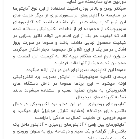
دوربین های مداربسته می نماید.
سبکتر بودن و بالاتر بودن امنیت استفاده از این نوع آداپتورها
در مقایسه با آداپتورهای ترانسفورماتوری از دیگر مزیت های
این نوع آداپتورهاست.در نظر داشته باشید که آداپتورهای
سوییچینگ از مجموعه ای از قطعات الکترونیکی ساخته شده
اند که کیفیت هر یک از این اقلام می تواند تاثیر بسزایی در
کیفیت محصول نهایی داشته باشد و عموما در صورت بروز
اشکال در هر یک از این اقلام کل مجموعه دچار اشکال میگردد.
بنابراین لازم است هنگام تهیه کالا به کیفیت این قطعات و
همچنین نحوه مونتاژ آنها دقت فرمایید
عموما این آداپتورها بصورتهای ذیل در بازار ارائه میگردد:
بردهای تغذیه سوئیچینگ – آداپتور بصورت برد الکترونیکی
ارائه میشود – این بردها عموما در داخل دستگاه های
الکترونیکی به عنوان تغذیه نصب و استفاده میشوند مانند
تغذیه گیرنده های دیجیتال
آداپتورهای رودیواری – در این مدل، برد الکترونیکی در داخل
باکس دارای دوشاخه (مشابه شارژر موبایل) قرار میگیرد و
سیم خروجی آن قابلیت اتصال به مادگی را داراست
آداپتورهای بین راهی / آداپتورهای رومیزی – آداپتور داخل یک
باکس قرار گرفته و یک سیم و دوشاخه برق به عنوان ورودی و
یک سیم خروجی دارد