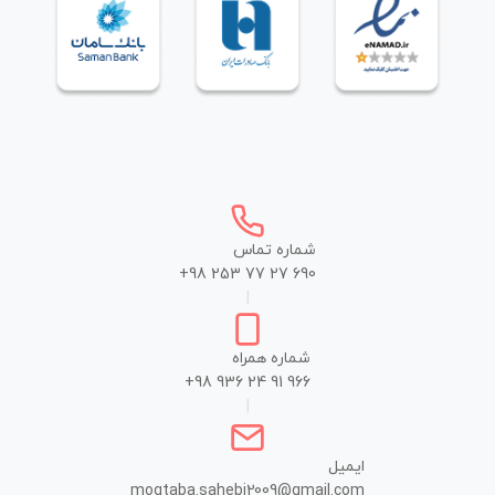
شماره تماس
+98 253 77 27 690
|
شماره همراه
+98 936 24 91 966
|
ایمیل
mogtaba.sahebi2009@gmail.com