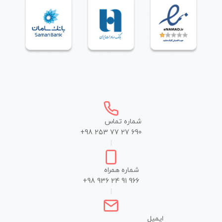
شماره تماس
+98 253 77 27 690
|
شماره همراه
+98 936 24 91 966
|
ایمیل