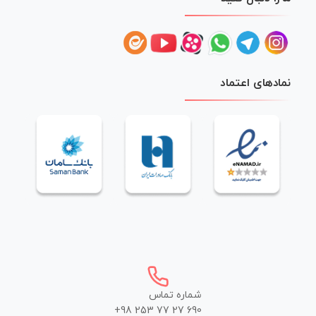
نمادهای اعتماد
شماره تماس
+98 253 77 27 690