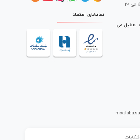
 20
نمادهای اعتماد
ه تعطیل می
mogtaba.sa
 شکایات