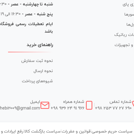
شنبه تا چهارشنبه - عصر -
16:30 الی
ی پای
پنج شنبه - عصر -
16:30 الی 19
ورها
ایام تعطیلات رسمی فروشگا
ل‌ها
باشد
ات رباتیک
راهنمای خرید
ر و تجهیزات
نحوه ثبت سفارش
نحوه ارسال
شیوه‌های پرداخت
شماره تماس
شماره همراه
ایمیل
|
|
hebi2009@gmail.com
+98 936 24 91 966
+98 253 77 27 690
سیاست حریم خصوصی
|
قوانین و مقررات
|
سیاست بازگشت کالا
|
رفع ایرادات و