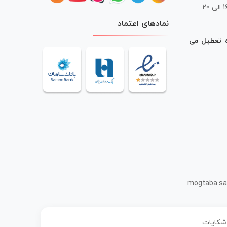
 20
نمادهای اعتماد
ه تعطیل می
mogtaba.sa
 شکایات