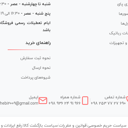
شنبه تا چهارشنبه - عصر -
16:30 الی
ی پای
پنج شنبه - عصر -
16:30 الی 19
ورها
ایام تعطیلات رسمی فروشگا
ل‌ها
باشد
ات رباتیک
راهنمای خرید
ر و تجهیزات
نحوه ثبت سفارش
نحوه ارسال
شیوه‌های پرداخت
شماره تماس
شماره همراه
ایمیل
|
|
hebi2009@gmail.com
+98 936 24 91 966
+98 253 77 27 690
سیاست حریم خصوصی
|
قوانین و مقررات
|
سیاست بازگشت کالا
|
رفع ایرادات و