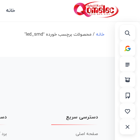
خانه
خانه
/ محصولات برچسب خورده “led_smd”
دسترسی سریع
دست
صفحه اصلی
برد 