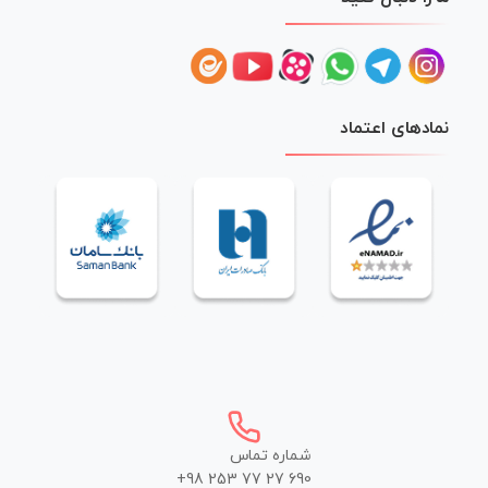
نمادهای اعتماد
شماره تماس
+98 253 77 27 690