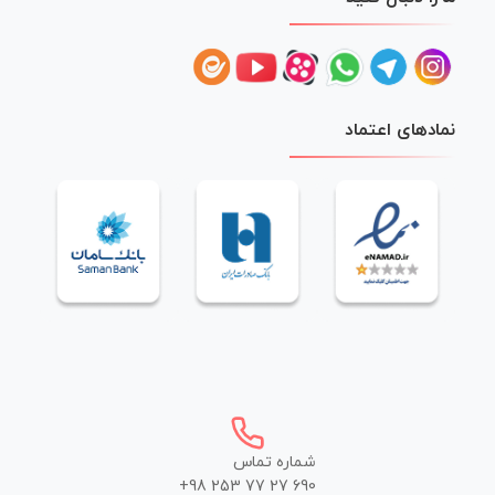
نمادهای اعتماد
شماره تماس
+98 253 77 27 690