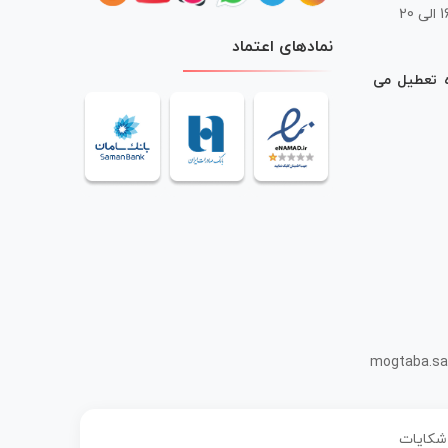
 20
نمادهای اعتماد
ه تعطیل می
mogtaba.sa
 شکایات