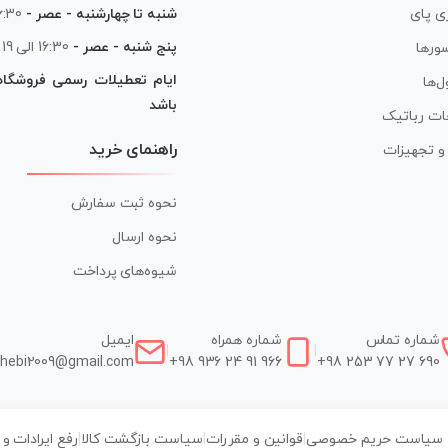
شنبه تا چهارشنبه - عصر -
16:30 الی
ی پای
پنج شنبه - عصر -
16:30 الی 19
ورها
ایام تعطیلات رسمی فروشگا
ل‌ها
باشد
ات رباتیک
راهنمای خرید
ر و تجهیزات
نحوه ثبت سفارش
نحوه ارسال
شیوه‌های پرداخت
شماره تماس
شماره همراه
ایمیل
|
|
hebi2009@gmail.com
+98 936 24 91 966
+98 253 77 27 690
سیاست حریم خصوصی
|
قوانین و مقررات
|
سیاست بازگشت کالا
|
رفع ایرادات و