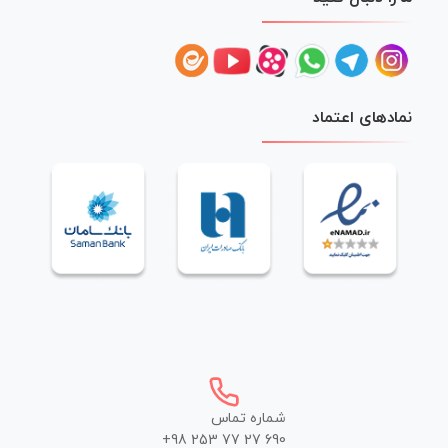
نمادهای اعتماد
شماره تماس
+98 253 77 27 690