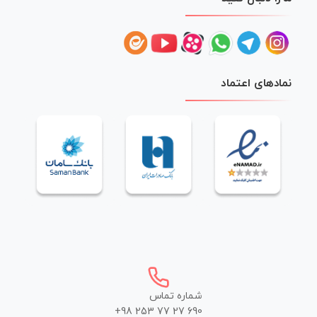
نمادهای اعتماد
شماره تماس
+98 253 77 27 690