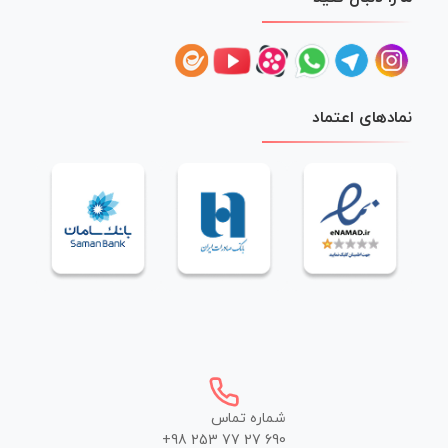
نمادهای اعتماد
شماره تماس
+98 253 77 27 690