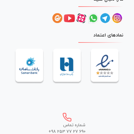
نمادهای اعتماد
شماره تماس
+98 253 77 27 690