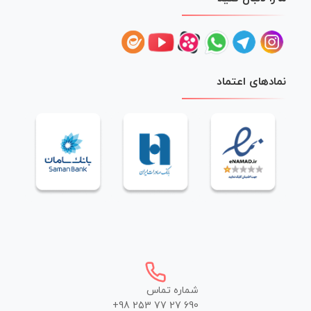
نمادهای اعتماد
شماره تماس
+98 253 77 27 690