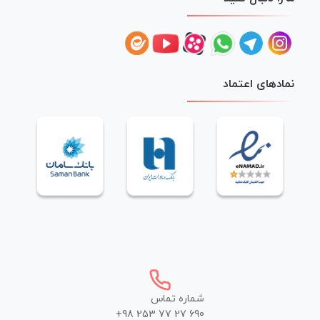
نمادهای اعتماد
شماره تماس
+98 253 77 27 690