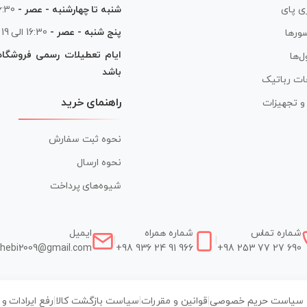
شنبه تا چهارشنبه - عصر -
16:30 الی
ی پای
پنج شنبه - عصر -
16:30 الی 19
ورها
ایام تعطیلات رسمی فروشگا
ل‌ها
باشد
ات رباتیک
راهنمای خرید
ر و تجهیزات
نحوه ثبت سفارش
نحوه ارسال
شیوه‌های پرداخت
شماره تماس
شماره همراه
ایمیل
|
|
hebi2009@gmail.com
+98 936 24 91 966
+98 253 77 27 690
سیاست حریم خصوصی
|
قوانین و مقررات
|
سیاست بازگشت کالا
|
رفع ایرادات و