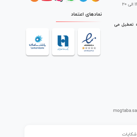
 20
نمادهای اعتماد
ه تعطیل می
mogtaba.sa
 شکایات