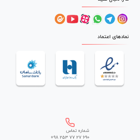
نمادهای اعتماد
شماره تماس
+98 253 77 27 690