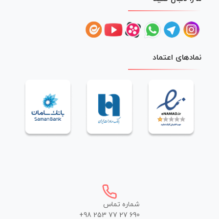
نمادهای اعتماد
شماره تماس
+98 253 77 27 690