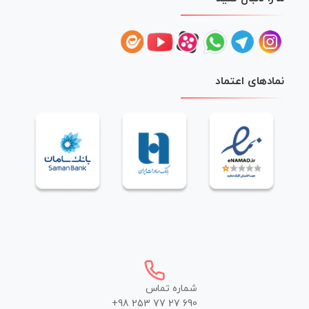
نمادهای اعتماد
شماره تماس
+98 253 77 27 690