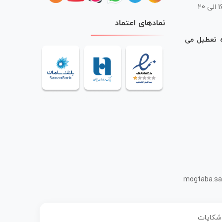
 20
نمادهای اعتماد
ه تعطیل می
mogtaba.sa
 شکایات