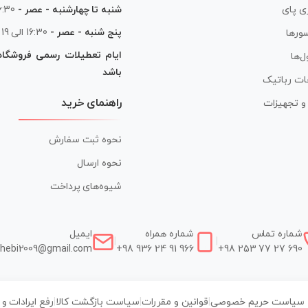
شنبه تا چهارشنبه - عصر -
16:30 الی
ی پای
پنج شنبه - عصر -
16:30 الی 19
ورها
ایام تعطیلات رسمی فروشگا
ل‌ها
باشد
ات رباتیک
راهنمای خرید
ر و تجهیزات
نحوه ثبت سفارش
نحوه ارسال
شیوه‌های پرداخت
شماره تماس
شماره همراه
ایمیل
|
|
hebi2009@gmail.com
+98 936 24 91 966
+98 253 77 27 690
سیاست حریم خصوصی
|
قوانین و مقررات
|
سیاست بازگشت کالا
|
رفع ایرادات و