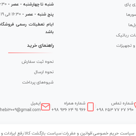
شنبه تا چهارشنبه - عصر -
16:30 الی
ی پای
پنج شنبه - عصر -
16:30 الی 19
ورها
ایام تعطیلات رسمی فروشگا
ل‌ها
باشد
ات رباتیک
راهنمای خرید
ر و تجهیزات
نحوه ثبت سفارش
نحوه ارسال
شیوه‌های پرداخت
شماره تماس
شماره همراه
ایمیل
|
|
hebi2009@gmail.com
+98 936 24 91 966
+98 253 77 27 690
سیاست حریم خصوصی
|
قوانین و مقررات
|
سیاست بازگشت کالا
|
رفع ایرادات و