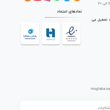
 20
نمادهای اعتماد
ه تعطیل می
mogtaba.sa
 شکایات