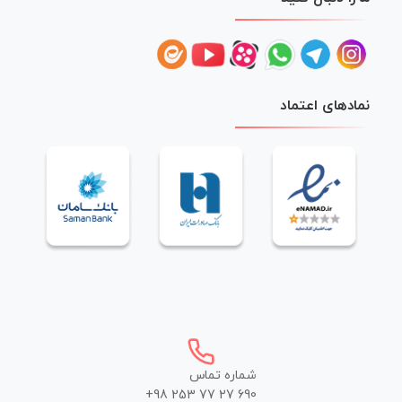
نمادهای اعتماد
شماره تماس
+98 253 77 27 690