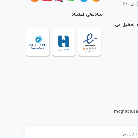
 20
نمادهای اعتماد
ه تعطیل می
mogtaba.sa
 شکایات