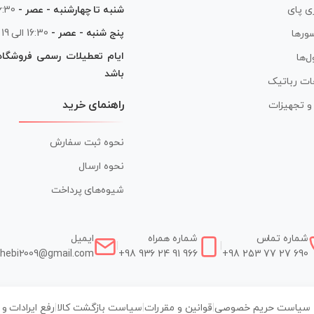
شنبه تا چهارشنبه - عصر -
16:30 الی
ی پای
پنج شنبه - عصر -
16:30 الی 19
ورها
ایام تعطیلات رسمی فروشگا
ل‌ها
باشد
ات رباتیک
راهنمای خرید
ر و تجهیزات
نحوه ثبت سفارش
نحوه ارسال
شیوه‌های پرداخت
شماره تماس
شماره همراه
ایمیل
|
|
hebi2009@gmail.com
+98 936 24 91 966
+98 253 77 27 690
سیاست حریم خصوصی
|
قوانین و مقررات
|
سیاست بازگشت کالا
|
رفع ایرادات و