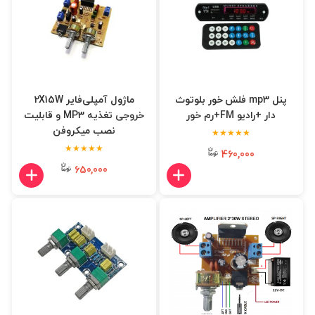
پنل mp3 فلش خور بلوتوث
ماژول آمپلی‌فایر 2X15W
دار +رادیو FM+رم خور
خروجی تغذیه MP3 و قابلیت
نصب میکروفن
★★★★★
★★★★★
460,000
650,000