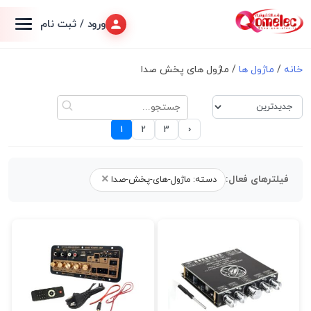
ورود / ثبت نام
خانه
/
ماژول ها
/ ماژول های پخش صدا
›
1
2
3
×
فیلترهای فعال:
دسته: ماژول-های-پخش-صدا