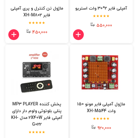
آمپلی فایر 2*30 وات استریو
ماژول تن کنترل و پری آمپلی
فایر XH-M802
★★★★★
★★★★★
550,000
450,000
ماژول آمپلی فایر مونو 150
پخش کننده MP3 PLAYER
وات XH-M544
پنلی بلوتوثی ولوم دار دارای
آمپلی فایر 2X40W مدل KH-
★★★★★
G022
920,000
★★★★★