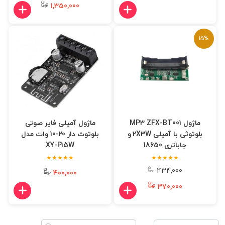
1,350,000
15%
ماژول MP3 ZFX-BT001
ماژول آمپلی فایر صوتی
بلوتوثی با آمپلی 2X3W و
بلوتوث دار 20-10 وات مدل
جاباتری 18650
XY-P15W
★★★★★
★★★★★
434,000
400,000
370,000