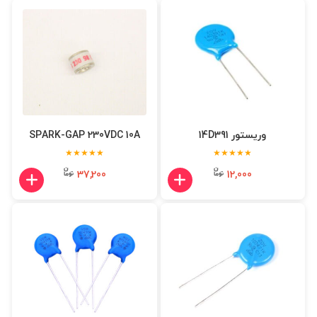
وریستور 14D391
SPARK-GAP 230VDC 10A
★★★★★
★★★★★
37,200
12,000