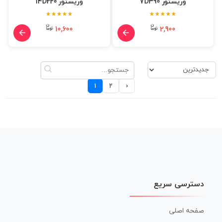
وریستور 7D390
وریستور 14D220
★★★★★
★★★★★
10,600
2,900
›
1
2
دسترسی سریع
صفحه اصلی