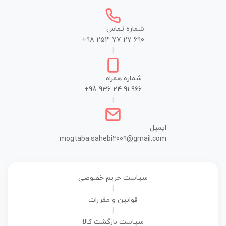
شماره تماس
+98 253 77 27 690
|
شماره همراه
+98 936 24 91 966
|
ایمیل
mogtaba.sahebi2009@gmail.com
سیاست حریم خصوصی
|
قوانین و مقررات
|
سیاست بازگشت کالا