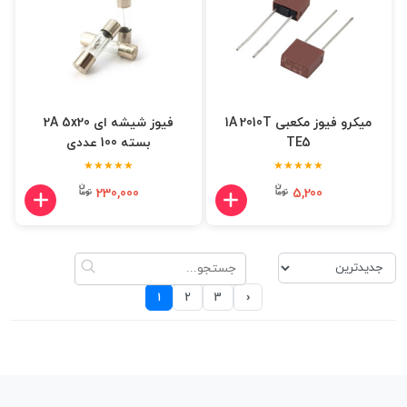
میکرو فیوز مکعبی 1A 2010T
فیوز شیشه ای 2A 5x20
TE5
بسته 100 عددی
★★★★★
★★★★★
230,000
5,200
›
1
2
3