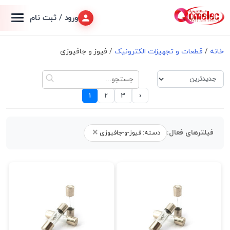
ورود / ثبت نام
خانه
/
قطعات و تجهیزات الکترونیک
/ فیوز و جافیوزی
›
1
2
3
×
فیلترهای فعال:
دسته: فیوز-و-جافیوزی