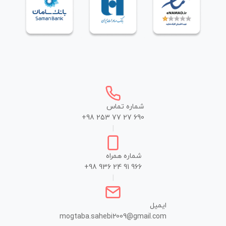
شماره تماس
+98 253 77 27 690
|
شماره همراه
+98 936 24 91 966
|
ایمیل
mogtaba.sahebi2009@gmail.com