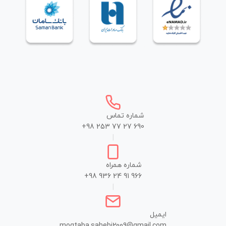
شماره تماس
+98 253 77 27 690
|
شماره همراه
+98 936 24 91 966
|
ایمیل
mogtaba.sahebi2009@gmail.com