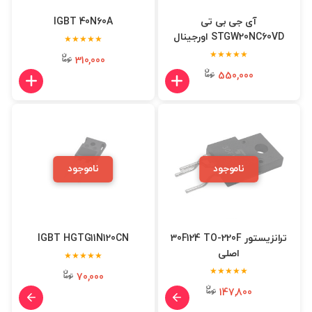
آی جی بی تی
IGBT 40N60A
STGW20NC60VD اورجینال
★★★★★
★★★★★
310,000
550,000
ناموجود
ناموجود
ترانزیستور 30F124 TO-220F
IGBT HGTG11N120CN
اصلی
★★★★★
★★★★★
70,000
147,800