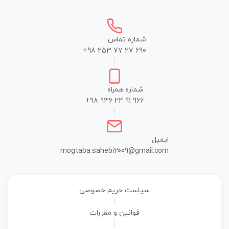
شماره تماس
+98 253 77 27 690
|
شماره همراه
+98 936 24 91 966
|
ایمیل
mogtaba.sahebi2009@gmail.com
سیاست حریم خصوصی
|
قوانین و مقررات
|