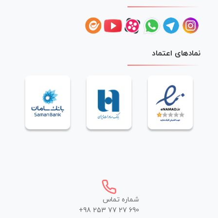
نمادهای اعتماد
شماره تماس
+98 253 77 27 690