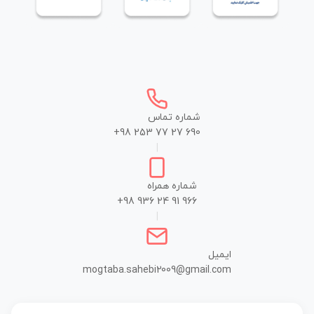
شماره تماس
+98 253 77 27 690
|
شماره همراه
+98 936 24 91 966
|
ایمیل
mogtaba.sahebi2009@gmail.com