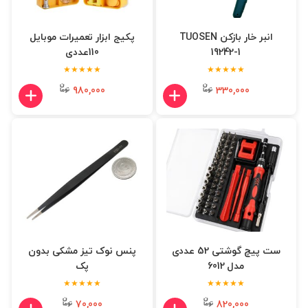
انبر خار بازکن TUOSEN
پکیج ابزار تعمیرات موبایل
19242-1
110عددی
★★★★★
★★★★★
980,000
330,000
ست پیچ گوشتی 52 عددی
پنس نوک تیز مشکی بدون
مدل 6012
پک
★★★★★
★★★★★
70,000
820,000