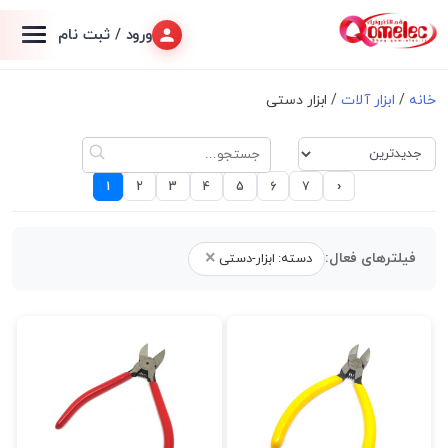
ورود / ثبت نام
خانه
/
ابزار آلات
/ ابزار دستی
›
1
2
3
4
5
6
7
×
فیلترهای فعال:
دسته: ابزار-دستی