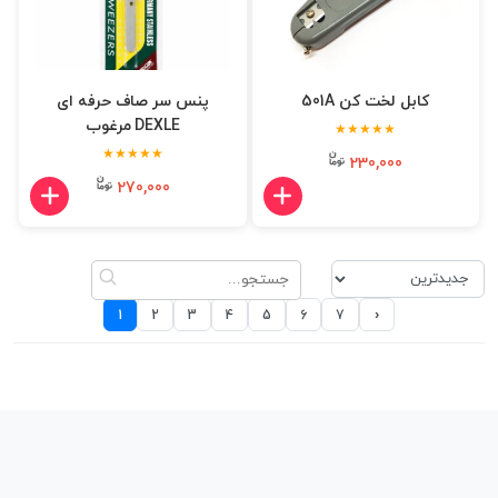
کابل لخت کن 501A
پنس سر صاف حرفه ای
DEXLE مرغوب
★★★★★
★★★★★
230,000
270,000
›
1
2
3
4
5
6
7