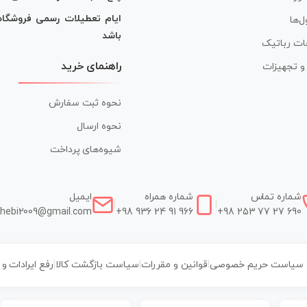
ایام تعطیلات رسمی فروشگا
ل‌ها
باشد
ات رباتیک
راهنمای خرید
ر و تجهیزات
نحوه ثبت سفارش
نحوه ارسال
شیوه‌های پرداخت
شماره تماس
شماره همراه
ایمیل
|
|
hebi2009@gmail.com
+98 936 24 91 966
+98 253 77 27 690
سیاست حریم خصوصی
|
قوانین و مقررات
|
سیاست بازگشت کالا
|
رفع ایرادات و