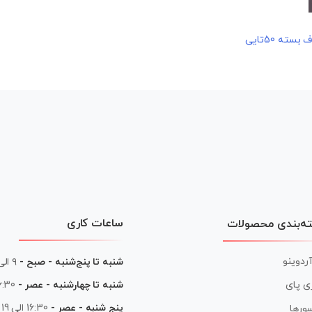
ساعات کاری
ه‌بندی محصولات
آردوینو
شنبه تا پنج‌شنبه - صبح -
۹ الی ۱۳
شنبه تا چهارشنبه - عصر -
16:30 الی
ی پای
پنج شنبه - عصر -
16:30 الی 19
ورها