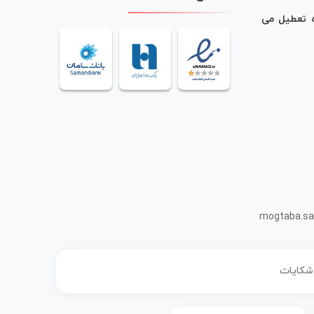
ه تعطیل می
mogtaba.sa
 شکایات