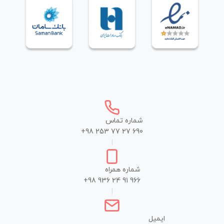
شماره تماس
+98 253 77 27 690
|
شماره همراه
+98 936 24 91 966
|
ایمیل