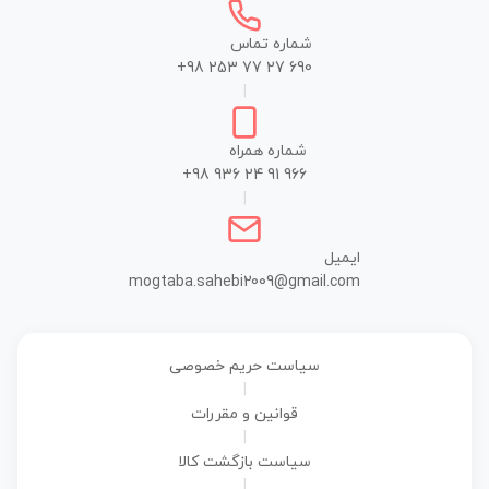
شماره تماس
+98 253 77 27 690
|
شماره همراه
+98 936 24 91 966
|
ایمیل
mogtaba.sahebi2009@gmail.com
سیاست حریم خصوصی
|
قوانین و مقررات
|
سیاست بازگشت کالا
|