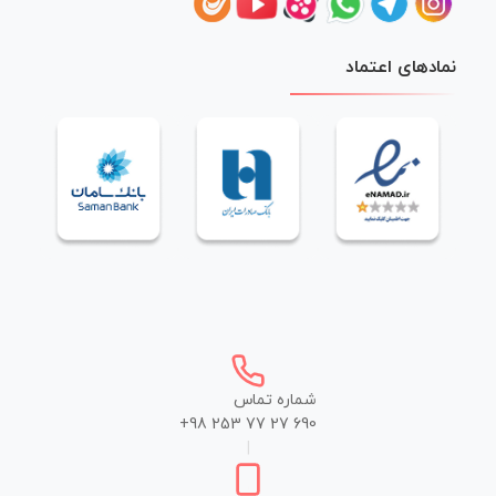
نمادهای اعتماد
شماره تماس
+98 253 77 27 690
|