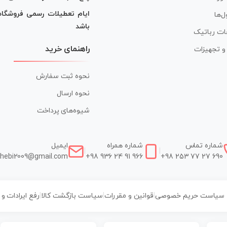
ایام تعطیلات رسمی فروشگا
ل‌ها
باشد
ات رباتیک
راهنمای خرید
ر و تجهیزات
نحوه ثبت سفارش
نحوه ارسال
شیوه‌های پرداخت
شماره تماس
شماره همراه
ایمیل
|
|
hebi2009@gmail.com
+98 936 24 91 966
+98 253 77 27 690
سیاست حریم خصوصی
|
قوانین و مقررات
|
سیاست بازگشت کالا
|
رفع ایرادات و