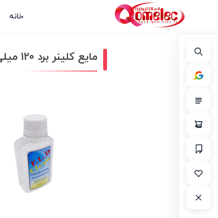
خانه
مایع کلینر برد 120 میلی لیتر F.L.D