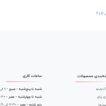
ساعات کاری
ه‌بندی محصولات
آردوینو
شنبه تا پنج‌شنبه - صبح -
۹ الی ۱۳
شنبه تا چهارشنبه - عصر -
16:30 الی
ی پای
پنج شنبه - عصر -
16:30 الی 19
ورها