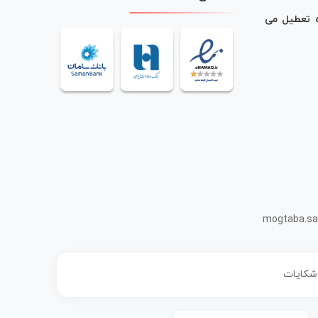
ه تعطیل می
mogtaba.sa
 شکایات