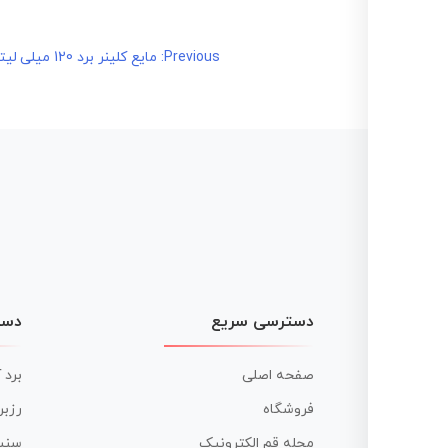
راهبری
Previous:
مایع کلینر برد 120 میلی لیتر F.L.D
نوشته
دسترسی سریع
دست
صفحه اصلی
برد 
فروشگاه
رزبر
مجله قم الکترونیک
سنس