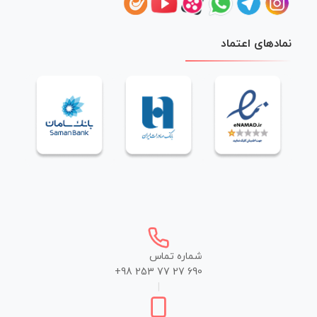
نمادهای اعتماد
شماره تماس
+98 253 77 27 690
|