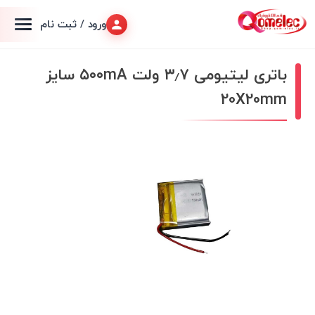
ورود / ثبت نام
باتری لیتیومی ۳٫۷ ولت ۵۰۰mA سایز
20X20mm