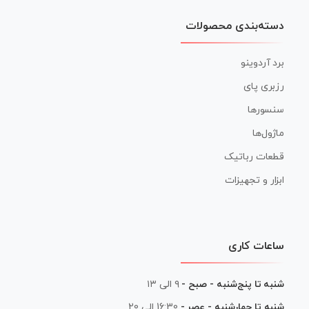
دسته‌بندی محصولات
برد آردوینو
رزبری پای
سنسورها
ماژول‌ها
قطعات رباتیک
ابزار و تجهیزات
ساعات کاری
شنبه تا پنج‌شنبه - صبح -
۹ الی ۱۳
شنبه تا چهارشنبه - عصر -
16:30 الی 20