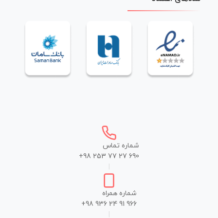
شماره تماس
+98 253 77 27 690
|
شماره همراه
+98 936 24 91 966
|