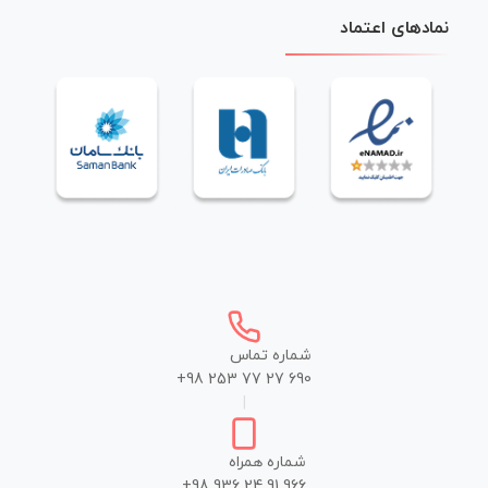
نمادهای اعتماد
شماره تماس
+98 253 77 27 690
|
شماره همراه
+98 936 24 91 966