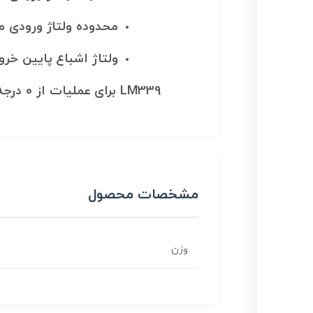
محدوده ولتاژ ورودی م
ولتاژ اشباع پایین خر
LM339 برای عملیات از ۰ درجه سانتیگراد تا ۷۰ درجه سانتیگراد قابل استفاده می باشد .
مشخصات محصول
وزن