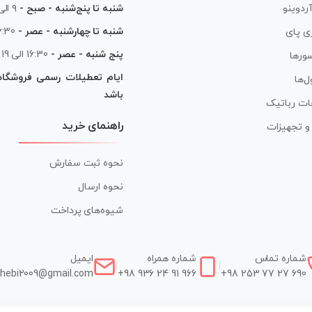
آردوینو
شنبه تا پنج‌شنبه - صبح -
۹ الی ۱۳
شنبه تا چهارشنبه - عصر -
16:30 الی
ی پای
پنج شنبه - عصر -
16:30 الی 19
ورها
ایام تعطیلات رسمی فروشگا
ل‌ها
باشد
ات رباتیک
راهنمای خرید
ر و تجهیزات
نحوه ثبت سفارش
نحوه ارسال
شیوه‌های پرداخت
شماره تماس
شماره همراه
ایمیل
|
|
hebi2009@gmail.com
+98 936 24 91 966
+98 253 77 27 690