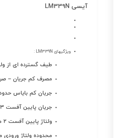
آیسی LM339N
ویژگیهای LM339N :
طیف گسترده ای از ولتاژ منبع 
مصرف کم جریان – صرفه
جریان کم بایاس حدود ۲۵ نانو آمپر 
جریان پایین آفست ۳ نانو آمپر .
ولتاژ پایین آفست ۲ میلی ولت .
محدوده ولتاژ ورودی 