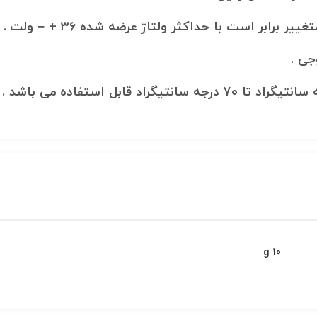
تغییر برابر است با
حداکثر ولتاژ عرضه شده ۳۶ + – ولت .
وجی
.
10 g