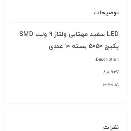
توضیحات
LED سفید مهتابی ولتاژ 9 ولت SMD
پکیج 5050 بسته ۱۰ عددی
Description:
8.8-9.2V
10-30mA
نظرات