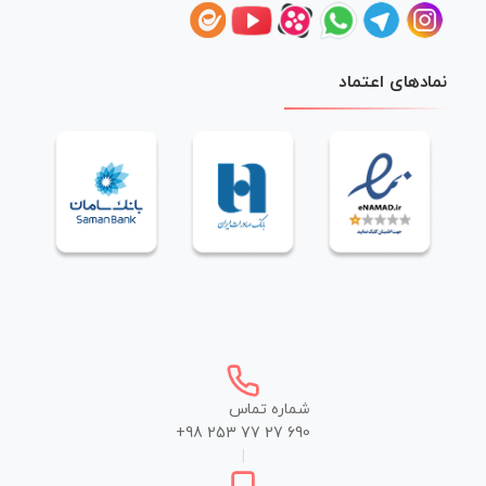
نمادهای اعتماد
شماره تماس
+98 253 77 27 690
|