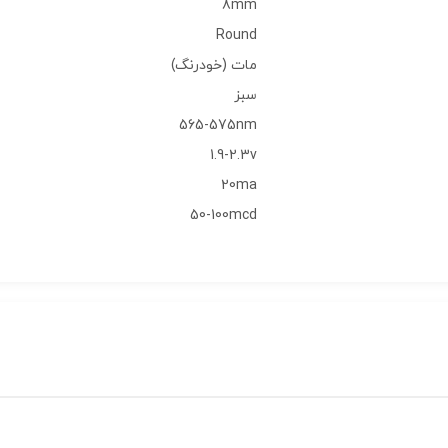
8mm
Round
مات (خودرنگ)
سبز
565-575nm
1.9-2.3v
20ma
50-100mcd