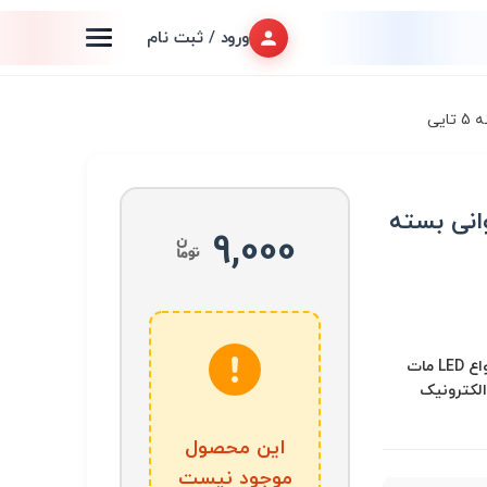
ورود / ثبت نام
ات 8mm تایوانی بسته
9,000
LED و تجهیزات مرتبط, انواع LED مات
الکترونیک
این محصول
موجود نیست