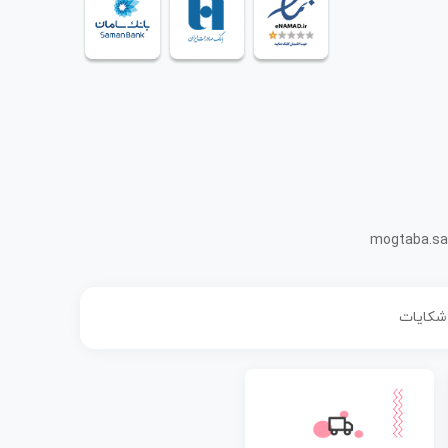
mogtaba.sa
 شکایات