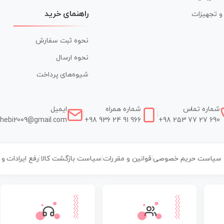
راهنمای خرید
ر و تجهیزات
نحوه ثبت سفارش
نحوه ارسال
شیوه‌های پرداخت
شماره تماس
شماره همراه
ایمیل
|
|
hebi2009@gmail.com
+98 936 24 91 966
+98 253 77 27 690
سیاست حریم خصوصی
|
قوانین و مقررات
|
سیاست بازگشت کالا
|
رفع ایرادات و