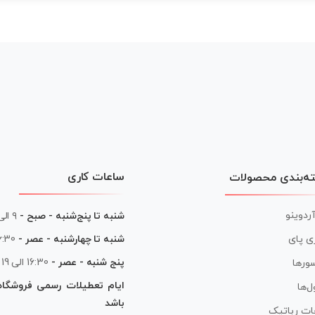
ساعات کاری
ه‌بندی محصولات
آردوینو
شنبه تا پنج‌شنبه - صبح -
۹ الی ۱۳
شنبه تا چهارشنبه - عصر -
16:30 الی
ی پای
پنج شنبه - عصر -
16:30 الی 19
ورها
ایام تعطیلات رسمی فروشگا
ل‌ها
باشد
ات رباتیک