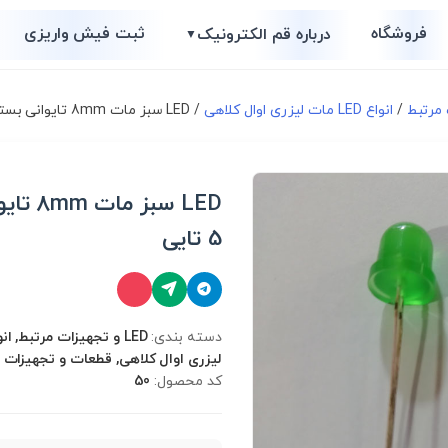
فروشگاه
ثبت فیش واریزی
درباره قم الکترونیک
▼
/
انواع LED مات لیزری اوال کلاهی
/ LED سبز مات 8mm تایوانی بسته 5 تایی
LED سبز م
5 تایی
دسته بندی:
لیزری اوال کلاهی, قطعات و تجهیزات 
کد محصول:
50