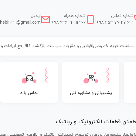
شماره تماس
شماره همراه
ایمیل
|
|
hebi2009@gmail.com
+98 936 24 91 966
+98 253 77 27 690
سیاست حریم خصوصی
|
قوانین و مقررات
|
سیاست بازگشت کالا
|
رفع ایرادات و
پشتیبانی و مشاوره فنی
تماس با ما
مطمئن قطعات الکترونیک و رباتیک
اژول‌ها، سنسورها، بردهای توسعه، تجهیزات رباتیک و ابزارهای تخصصی، همر