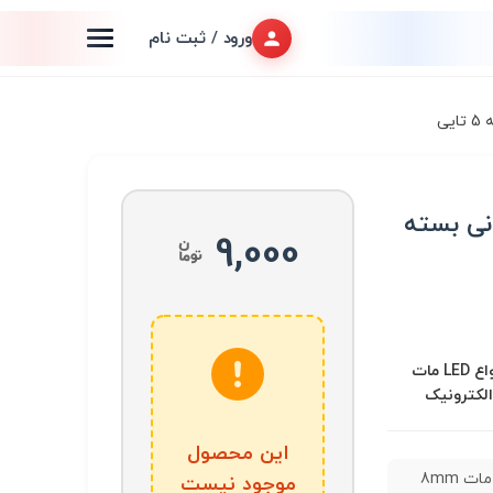
ورود / ثبت نام
 8mm تایوانی بسته
9,000
LED و تجهیزات مرتبط, انواع LED مات
الکترونیک
این محصول
LED زرد مات 8mm
موجود نیست