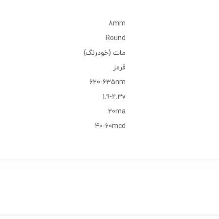
8mm
Round
مات (خودرنگ)
قرمز
620-635nm
1.9-2.3v
20ma
40-60mcd