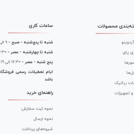
ساعات کاری
ه‌بندی محصولات
آردوینو
شنبه تا پنج‌شنبه - صبح -
۹ الی ۱۳
شنبه تا چهارشنبه - عصر -
16:30 الی
ی پای
پنج شنبه - عصر -
16:30 الی 19
ورها
ایام تعطیلات رسمی فروشگا
ل‌ها
باشد
ات رباتیک
راهنمای خرید
ر و تجهیزات
نحوه ثبت سفارش
نحوه ارسال
شیوه‌های پرداخت