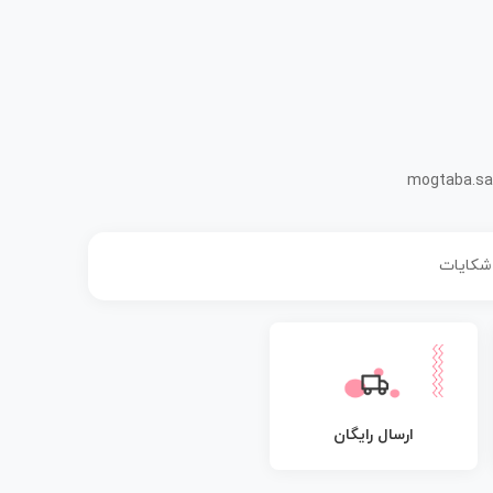
mogtaba.sa
 شکایات
ارسال رایگان