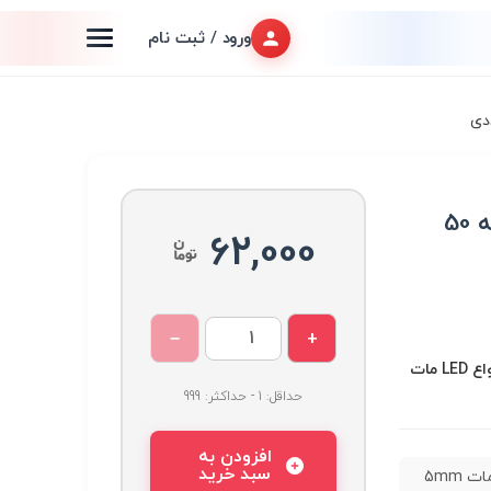
ورود / ثبت نام
LED زرد مات 5mm بسته 50
62,000
−
+
LED و تجهیزات مرتبط, انواع LED مات
حداقل: 1 - حداکثر: 999
افزودن به
سبد خرید
LED زرد مات 5mm