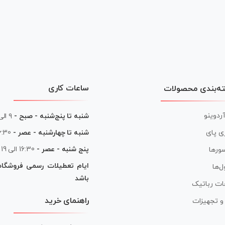
ساعات کاری
ه‌بندی محصولات
آردوینو
شنبه تا پنج‌شنبه - صبح -
۹ الی ۱۳
شنبه تا چهارشنبه - عصر -
16:30 الی
ی پای
پنج شنبه - عصر -
16:30 الی 19
ورها
ایام تعطیلات رسمی فروشگا
ل‌ها
باشد
ات رباتیک
راهنمای خرید
ر و تجهیزات