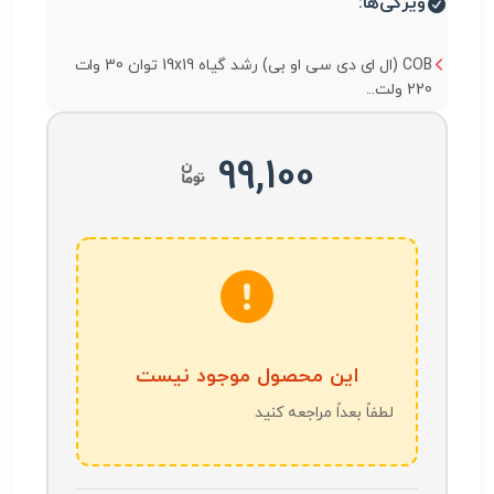
ویژگی‌ها:
COB (ال ای دی سی او بی) رشد گیاه 19x19 توان 30 وات
220 ولت...
99,100
این محصول موجود نیست
لطفاً بعداً مراجعه کنید