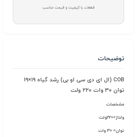
قطعات با کیفیت و قیمت مناسب
توضیحات
COB (ال ای دی سی او بی) رشد گیاه 19×19
توان 30 وات 220 ولت
مشخصات
ولتاژ=220ولت
توان= 30 وات