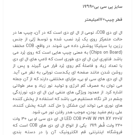
سایز پی سی بی=19*19
قطر چیپ=17میلیمتر
ال ای دی COB، نوعی از ال ای دی است که در آن، چیپ ها در
حالت متمرکز روی یک بُرد نصب شده و توسط ژلی از جنس
رزین یا سیلیکا پوشش داده می شوند. در واقع، COB مخفف
(Chips on Board) به معنی چیپ هایی است که روی بُرد می
باشد. فناوری این ال ای دی طوری است که لامپ های ال ای دی
با تعداد زیاد و فاصلۀ کم روی بُرد قرار می گیرند و پس از
روشن شدن مانند صفحه ای یک‌دست نورانی به نظر می آید.
ال ای دی های سی او بی، مزایای مختلفی دارند که از آن جمله
می توان به مصرف کم انرژی و تولید نور زیاد و عمر طولانی
اشاره کرد. از معدود ویژگی های منفی این ال ای دی، نورزدگی
چشم در اثر نگاه مستقیم می باشد که استفاده از پخش کننده
های نوری می تواند این مشکل را حل کند. البته پخش کننده،
علی رغم مفید بودن، موجب هدر رفتن نور می شود.
LED COB 30W W 1919 XY 220V ال ای دی سی او بی 30 وات
220 ولت قُطر 1919 یکی از انواع ال ای دی های COB است که
فروشگاه اینترنتی قم الکترونیک آن را در دسته بندی