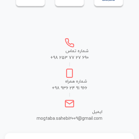
شماره تماس
+98 253 77 27 690
|
شماره همراه
+98 936 24 91 966
|
ایمیل
mogtaba.sahebi2009@gmail.com